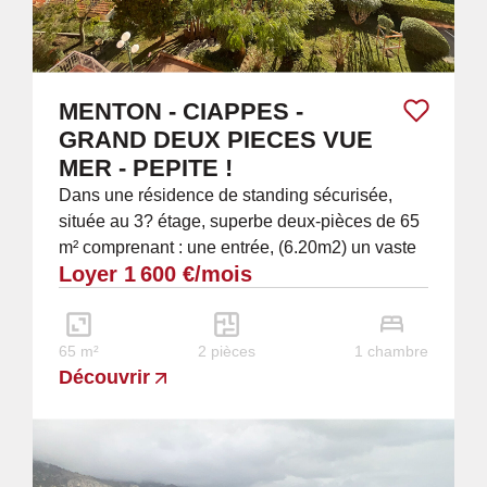
MENTON - CIAPPES -
GRAND DEUX PIECES VUE
MER - PEPITE !
Dans une résidence de standing sécurisée,
située au 3? étage, superbe deux-pièces de 65
m² comprenant : une entrée, (6.20m2) un vaste
Loyer 1 600 €/mois
séjour lumineux,(27.80 m2) une chambre...
65 m²
2 pièces
1 chambre
Découvrir